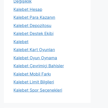
Değişiklik
Kalebet Hesap
Kalebet Para Kazanın
Kalebet Depozitosu
Kalebet Destek Ekibi
Kalebet
Kalebet Kart Oyunları
Kalebet Oyun Oynama
Kalebet Çevrimiçi Bahisler
Kalebet Mobil Farkı
Kalebet Limit Bilgileri
Kalebet Spor Seçenekleri