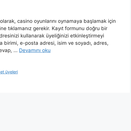
i olarak, casino oyunlarını oynamaya başlamak için
ine tıklamanız gerekir. Kayıt formunu doğru bir
resinizi kullanarak üyeliğinizi etkinleştirmeyi
a birimi, e-posta adresi, isim ve soyadı, adres,
 cevap, …
Devamını oku
et üyeleri