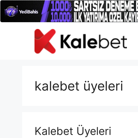
İçeriğe
atla
kalebet üyeleri
Kalebet Üyeleri