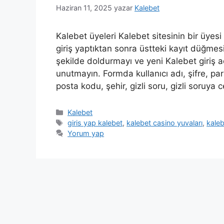
Haziran 11, 2025
yazar
Kalebet
Kalebet üyeleri Kalebet sitesinin bir üyes
giriş yaptıktan sonra üstteki kayıt düğmes
şekilde doldurmayı ve yeni Kalebet giriş ad
unutmayın. Formda kullanıcı adı, şifre, par
posta kodu, şehir, gizli soru, gizli soruya
Kategoriler
Kalebet
Etiketler
giris yap kalebet
,
kalebet casino yuvaları
,
kaleb
Yorum yap