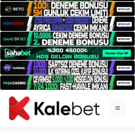
İçeriğe
atla
Menü