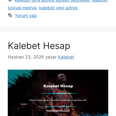
sosyal medya
,
kalebet yeni adres
Yorum yap
Kalebet Hesap
Haziran 23, 2026
yazar
Kalebet