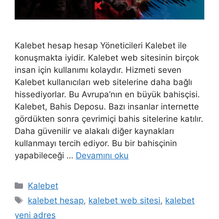
Kalebet hesap hesap Yöneticileri Kalebet ile
konuşmakta iyidir. Kalebet web sitesinin birçok
insan için kullanımı kolaydır. Hizmeti seven
Kalebet kullanıcıları web sitelerine daha bağlı
hissediyorlar. Bu Avrupa’nın en büyük bahisçisi.
Kalebet, Bahis Deposu. Bazı insanlar internette
gördükten sonra çevrimiçi bahis sitelerine katılır.
Daha güvenilir ve alakalı diğer kaynakları
kullanmayı tercih ediyor. Bu bir bahisçinin
yapabileceği …
Devamını oku
Kategoriler
Kalebet
Etiketler
kalebet hesap
,
kalebet web sitesi
,
kalebet
yeni adres