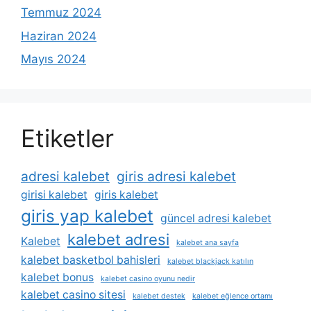
Temmuz 2024
Haziran 2024
Mayıs 2024
Etiketler
adresi kalebet
giris adresi kalebet
girisi kalebet
giris kalebet
giris yap kalebet
güncel adresi kalebet
kalebet adresi
Kalebet
kalebet ana sayfa
kalebet basketbol bahisleri
kalebet blackjack katılın
kalebet bonus
kalebet casino oyunu nedir
kalebet casino sitesi
kalebet destek
kalebet eğlence ortamı