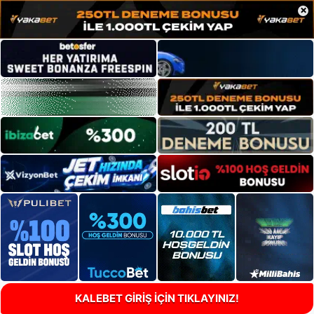
×
KALEBET GİRİŞ İÇİN TIKLAYINIZ!