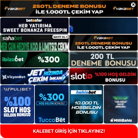
×
KALEBET GİRİŞ İÇİN TIKLAYINIZ!