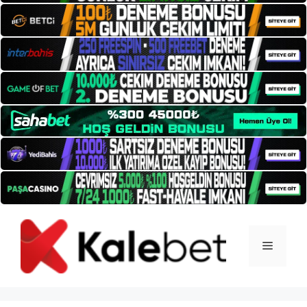
İçeriğe
atla
Menü