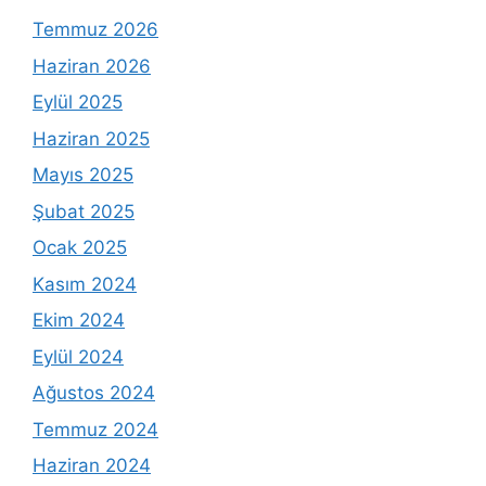
Temmuz 2026
Haziran 2026
Eylül 2025
Haziran 2025
Mayıs 2025
Şubat 2025
Ocak 2025
Kasım 2024
Ekim 2024
Eylül 2024
Ağustos 2024
Temmuz 2024
Haziran 2024