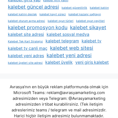
kalebet giriş yapın
kalebet güncel adresi
kalebet güvenilirlik
kalebet katılın
kalebet katılın destek
kalebet kayıt süreci
kalebet kazanç sağlayın
kalebet oturum açma adresi
kalebet oyun türleri
kalebet oyun çeşitleri
kalebet promosyon kodu
kalebet sikayet
kalebet site adresi
kalebet sosyal medya
kalebet telegram
kalebet tv
Kalebet Tek Kart Stratejisi
kalebet web sitesi
kalebet tv canli maç
kalebet yeni adresi
kalebet yeni adres
kalebet üyelik
yeni giris kalebet
kalebet üyeleri site adresi
Avrasya'nın en büyük reklam platformunda olmak için
Microsoft Teams:
reklam@avrasyamarketing.com
adresimizden veya Telegram: @Avrasyamarketing
adresimizden irtibat kurabilirsiniz. (Tek iletişim
adreslerimiz teams / telegram ve mail adresimizdir.
Harici hiçbir iletişim adresimiz bulunmamaktadır.