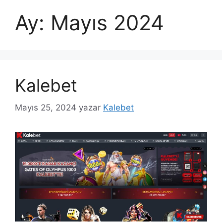
Ay:
Mayıs 2024
Kalebet
Mayıs 25, 2024
yazar
Kalebet