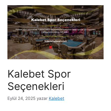
Kalebet Spor
Seçenekleri
Eylül 24, 2025
yazar
Kalebet