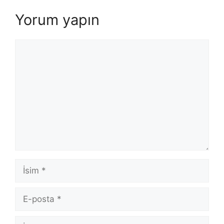
Yorum yapın
Yorum
İsim
E-
posta
İnternet