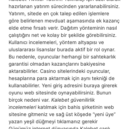
hazırlanan yatırım sürecinden yararlanabilirsiniz.
Yatırım, sitede en çok talep edilen işlemlere
göre belirlenen mevduat aşamasında ek kazanç
elde etme fırsatı verir. Dağıtım yönteminin nasıl
çalıştığını net ve kolay bir şekilde görebilirsiniz.
Kullanıcı incelemeleri, yöntem altyapısı ve
uluslararası lisanslar burada aktif bir rol oynar.
Bu nedenle, oyuncular herhangi bir sahtekarlık
garantisi olmadan kazançlarını bakiyesine
aktarabilirler. Casino sitelerindeki oyuncular,
hesaplarına para aktarmak için aynı tekniği de
kullanabilirler. Yeni giriş adresini buraya girerek
oyunu web sitesinde oynayabilirsiniz. Bunun
birçok nedeni var.
Kalebet güvenilirlik
i̇ncelemeleri
katılmak için bahis şirketinin web
sitesine gitmeniz ve sağ üst köşede “yeni üye”
yazan yeşil düğmeyi tıklamanız gerekir
Günümüz internet dünyasında Kalebet canlı