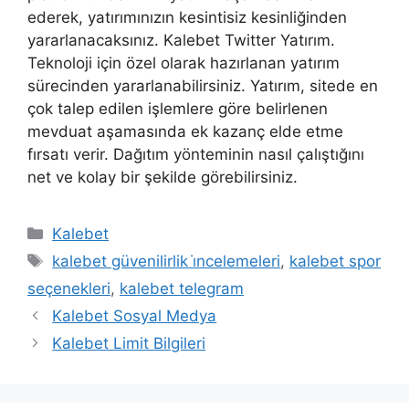
ederek, yatırımınızın kesintisiz kesinliğinden
yararlanacaksınız. Kalebet Twitter Yatırım.
Teknoloji için özel olarak hazırlanan yatırım
sürecinden yararlanabilirsiniz. Yatırım, sitede en
çok talep edilen işlemlere göre belirlenen
mevduat aşamasında ek kazanç elde etme
fırsatı verir. Dağıtım yönteminin nasıl çalıştığını
net ve kolay bir şekilde görebilirsiniz.
Kategoriler
Kalebet
Etiketler
kalebet güvenilirlik i̇ncelemeleri
,
kalebet spor
seçenekleri
,
kalebet telegram
Kalebet Sosyal Medya
Kalebet Limit Bilgileri