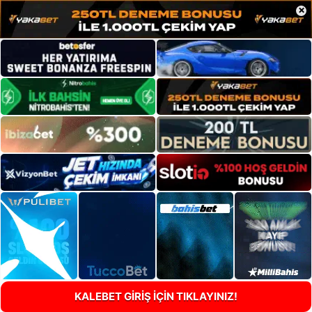
×
KALEBET GİRİŞ İÇİN TIKLAYINIZ!