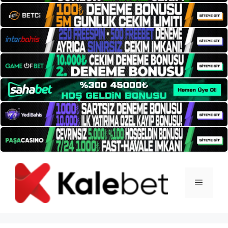
İçeriğe
atla
Menü