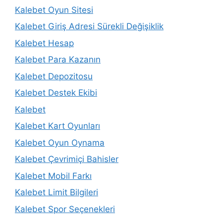
Kalebet Oyun Sitesi
Kalebet Giriş Adresi Sürekli Değişiklik
Kalebet Hesap
Kalebet Para Kazanın
Kalebet Depozitosu
Kalebet Destek Ekibi
Kalebet
Kalebet Kart Oyunları
Kalebet Oyun Oynama
Kalebet Çevrimiçi Bahisler
Kalebet Mobil Farkı
Kalebet Limit Bilgileri
Kalebet Spor Seçenekleri