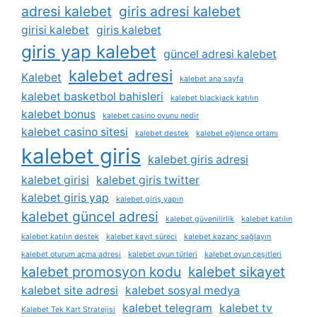
adresi kalebet
giris adresi kalebet
girisi kalebet
giris kalebet
giris yap kalebet
güncel adresi kalebet
kalebet adresi
Kalebet
kalebet ana sayfa
kalebet basketbol bahisleri
kalebet blackjack katılın
kalebet bonus
kalebet casino oyunu nedir
kalebet casino sitesi
kalebet destek
kalebet eğlence ortamı
kalebet giris
kalebet giris adresi
kalebet girisi
kalebet giris twitter
kalebet giris yap
kalebet giriş yapın
kalebet güncel adresi
kalebet güvenilirlik
kalebet katılın
kalebet katılın destek
kalebet kayıt süreci
kalebet kazanç sağlayın
kalebet oturum açma adresi
kalebet oyun türleri
kalebet oyun çeşitleri
kalebet promosyon kodu
kalebet sikayet
kalebet site adresi
kalebet sosyal medya
kalebet telegram
kalebet tv
Kalebet Tek Kart Stratejisi