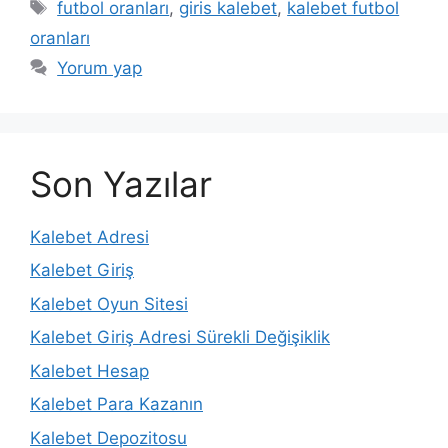
Etiketler
futbol oranları
,
giris kalebet
,
kalebet futbol
oranları
Yorum yap
Son Yazılar
Kalebet Adresi
Kalebet Giriş
Kalebet Oyun Sitesi
Kalebet Giriş Adresi Sürekli Değişiklik
Kalebet Hesap
Kalebet Para Kazanın
Kalebet Depozitosu