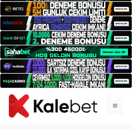
İçeriğe
atla
Menü