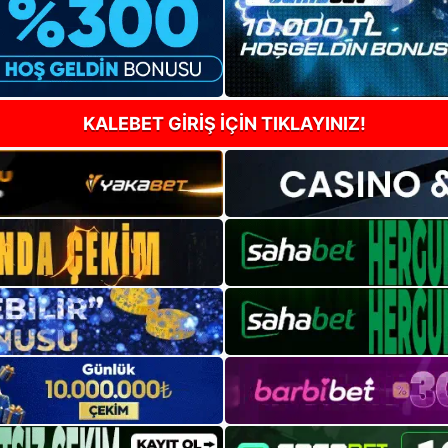
KALEBET GİRİŞ İÇİN TIKLAYINIZ!