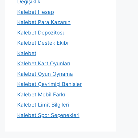
Değişiklik
Kalebet Hesap
Kalebet Para Kazanın
Kalebet Depozitosu
Kalebet Destek Ekibi
Kalebet
Kalebet Kart Oyunları
Kalebet Oyun Oynama
Kalebet Çevrimiçi Bahisler
Kalebet Mobil Farkı
Kalebet Limit Bilgileri
Kalebet Spor Seçenekleri