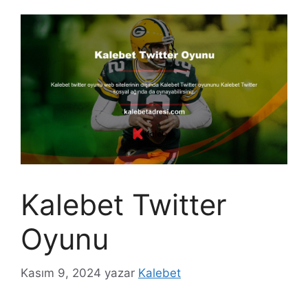
Kalebet Twitter
Oyunu
Kasım 9, 2024
yazar
Kalebet