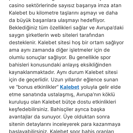
casino sektörlerinde sayısız başarıya imza atan
Kalebet bu kilometre taşlarını aşmayı ve daha
da büyük başarılara ulaşmayı hedefliyor.
Beklediğiniz tüm özellikleri sağlar ve Avrupa’daki
saygın şirketlerin web siteleri tarafından
desteklenir. Kalebet sitesi hoş bir ortam sağlıyor
ama aynı zamanda diğer işletmeler için de
olumlu sonuçlar sağlıyor. Bu genellikle spor
bahisleri konusundaki anlayış eksikliğinden
kaynaklanmaktadır. Aynı durum Kalebet sitesi
için de geçerlidir. Uzun yıllardır eğlence sunan
ve “bonus etkinlikler”
Kalebet
yoluyla gelir elde
etme sanatında ustalaşmış, Avrupa’nın köklü
kuruluşu olan Kalebet bütçe dostu etkinlikleri
keşfedebilirsiniz. Bahisçiler ayrıca başka
avantajlar da sunuyor. Üye olduktan sonra
sitenin detaylarını inceleyerek para kazanmaya
başlayabilirsiniz. Kalebet spor bahis oranları