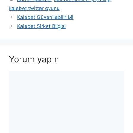
kalebet twitter oyunu
Kalebet Güvenilebilir Mi
Kalebet Şirket Bilgisi
Yorum yapın
Yorum