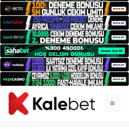
İçeriğe
atla
Menü