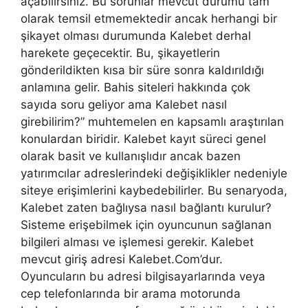
açabilirsiniz. Bu sorunlar mevcut durumu tam
olarak temsil etmemektedir ancak herhangi bir
şikayet olması durumunda Kalebet derhal
harekete geçecektir. Bu, şikayetlerin
gönderildikten kısa bir süre sonra kaldırıldığı
anlamına gelir. Bahis siteleri hakkında çok
sayıda soru geliyor ama Kalebet nasıl
girebilirim?” muhtemelen en kapsamlı araştırılan
konulardan biridir. Kalebet kayıt süreci genel
olarak basit ve kullanışlıdır ancak bazen
yatırımcılar adreslerindeki değişiklikler nedeniyle
siteye erişimlerini kaybedebilirler. Bu senaryoda,
Kalebet zaten bağlıysa nasıl bağlantı kurulur?
Sisteme erişebilmek için oyuncunun sağlanan
bilgileri alması ve işlemesi gerekir. Kalebet
mevcut giriş adresi Kalebet.Com’dur.
Oyuncuların bu adresi bilgisayarlarında veya
cep telefonlarında bir arama motorunda