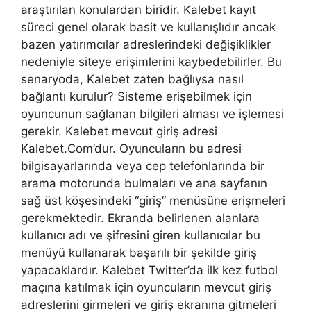
araştırılan konulardan biridir. Kalebet kayıt
süreci genel olarak basit ve kullanışlıdır ancak
bazen yatırımcılar adreslerindeki değişiklikler
nedeniyle siteye erişimlerini kaybedebilirler. Bu
senaryoda, Kalebet zaten bağlıysa nasıl
bağlantı kurulur? Sisteme erişebilmek için
oyuncunun sağlanan bilgileri alması ve işlemesi
gerekir. Kalebet mevcut giriş adresi
Kalebet.Com’dur. Oyuncuların bu adresi
bilgisayarlarında veya cep telefonlarında bir
arama motorunda bulmaları ve ana sayfanın
sağ üst köşesindeki “giriş” menüsüne erişmeleri
gerekmektedir. Ekranda belirlenen alanlara
kullanıcı adı ve şifresini giren kullanıcılar bu
menüyü kullanarak başarılı bir şekilde giriş
yapacaklardır. Kalebet Twitter’da ilk kez futbol
maçına katılmak için oyuncuların mevcut giriş
adreslerini girmeleri ve giriş ekranına gitmeleri