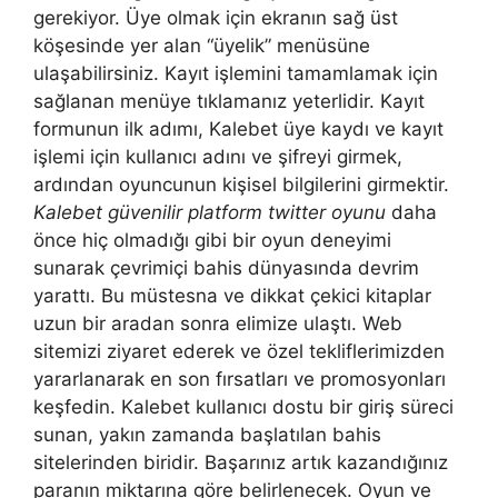
gerekiyor. Üye olmak için ekranın sağ üst
köşesinde yer alan “üyelik” menüsüne
ulaşabilirsiniz. Kayıt işlemini tamamlamak için
sağlanan menüye tıklamanız yeterlidir. Kayıt
formunun ilk adımı, Kalebet üye kaydı ve kayıt
işlemi için kullanıcı adını ve şifreyi girmek,
ardından oyuncunun kişisel bilgilerini girmektir.
Kalebet güvenilir platform twitter oyunu
daha
önce hiç olmadığı gibi bir oyun deneyimi
sunarak çevrimiçi bahis dünyasında devrim
yarattı. Bu müstesna ve dikkat çekici kitaplar
uzun bir aradan sonra elimize ulaştı. Web
sitemizi ziyaret ederek ve özel tekliflerimizden
yararlanarak en son fırsatları ve promosyonları
keşfedin. Kalebet kullanıcı dostu bir giriş süreci
sunan, yakın zamanda başlatılan bahis
sitelerinden biridir. Başarınız artık kazandığınız
paranın miktarına göre belirlenecek. Oyun ve