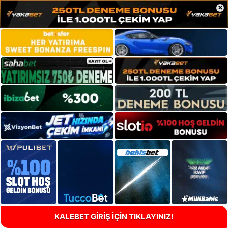
×
KALEBET GİRİŞ İÇİN TIKLAYINIZ!