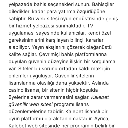
yelpazede bahis seçenekleri sunun. Bahisçiler
diledikleri kadar para yatırma özgürlüğüne
sahiptir. Bu web sitesi oyun endüstrisinde geniş
bir hizmet yelpazesi sunmaktadır. TV
uygulaması sayesinde kullanıcılar, kendi özel
gereksinimlerini karşılayan bilinçli kararlar
alabiliyor. Yayın akışlarını çözerek olağanüstü
kalite sağlar. Çevrimiçi bahis platformlarına
duyulan güvenin düzeyine ilişkin bir sorgulama
var. Siteler bu sorunu ortadan kaldırmak için
önlemler uyguluyor. Güvenilir sitelerin
lisanslanma olasılığı daha yüksektir. Aslında
casino lisansı, bir sitenin hiçbir koşulda
üyelerine zarar vermemesini sağlar.
Kalebet
güvenilir web sitesi
programı lisans
düzenlemelerine tabidir. Kalebet lisanslı bir
oyun platformu olarak tanınmaktadır. Ayrıca,
Kalebet web sitesinde her programın belirli bir