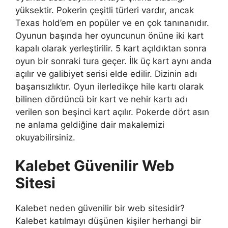
yüksektir. Pokerin çeşitli türleri vardır, ancak
Texas hold’em en popüler ve en çok tanınanıdır.
Oyunun başında her oyuncunun önüne iki kart
kapalı olarak yerleştirilir. 5 kart açıldıktan sonra
oyun bir sonraki tura geçer. İlk üç kart aynı anda
açılır ve galibiyet serisi elde edilir. Dizinin adı
başarısızlıktır. Oyun ilerledikçe hile kartı olarak
bilinen dördüncü bir kart ve nehir kartı adı
verilen son beşinci kart açılır. Pokerde dört asın
ne anlama geldiğine dair makalemizi
okuyabilirsiniz.
Kalebet Güvenilir Web
Sitesi
Kalebet neden güvenilir bir web sitesidir?
Kalebet katılmayı düşünen kişiler herhangi bir