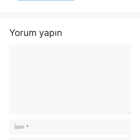
Yorum yapın
Yorum
İsim