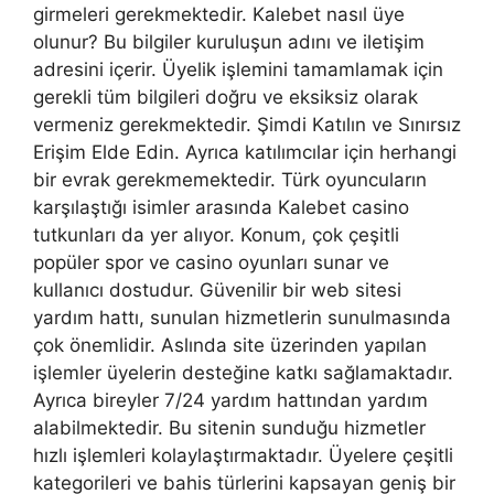
girmeleri gerekmektedir. Kalebet nasıl üye
olunur? Bu bilgiler kuruluşun adını ve iletişim
adresini içerir. Üyelik işlemini tamamlamak için
gerekli tüm bilgileri doğru ve eksiksiz olarak
vermeniz gerekmektedir. Şimdi Katılın ve Sınırsız
Erişim Elde Edin. Ayrıca katılımcılar için herhangi
bir evrak gerekmemektedir. Türk oyuncuların
karşılaştığı isimler arasında Kalebet casino
tutkunları da yer alıyor. Konum, çok çeşitli
popüler spor ve casino oyunları sunar ve
kullanıcı dostudur. Güvenilir bir web sitesi
yardım hattı, sunulan hizmetlerin sunulmasında
çok önemlidir. Aslında site üzerinden yapılan
işlemler üyelerin desteğine katkı sağlamaktadır.
Ayrıca bireyler 7/24 yardım hattından yardım
alabilmektedir. Bu sitenin sunduğu hizmetler
hızlı işlemleri kolaylaştırmaktadır. Üyelere çeşitli
kategorileri ve bahis türlerini kapsayan geniş bir