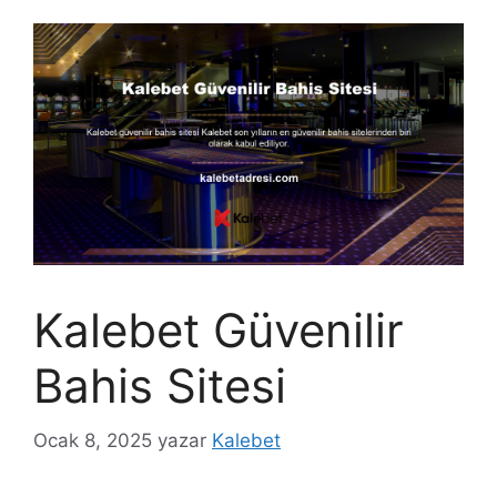
Kalebet Güvenilir
Bahis Sitesi
Ocak 8, 2025
yazar
Kalebet