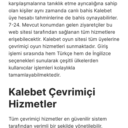
karşılaşmalarına tanıklık etme ayrıcalığına sahip
olan kişiler aynı zamanda canlı bahis Kalebet
üye hesabı tahminlerine de bahis oynayabilirler.
7-24. Mevcut konumdan gelen ziyaretçiler bu
web sitesi tarafından sağlanan tüm hizmetlere
erişebilecektir. Kalebet oyun sitesi tüm üyelerine
çevrimiçi oyun hizmetleri sunmaktadır. Giriş
işlemi sırasında hem Türkçe hem de İngilizce
seçenekleri sunularak çeşitli ülkelerden
kullanıcılar işlemleri kolaylıkla
tamamlayabilmektedir.
Kalebet Çevrimiçi
Hizmetler
Tüm çevrimiçi hizmetler en güvenilir sistem
tarafından verimli bir şekilde yönetilebilir.