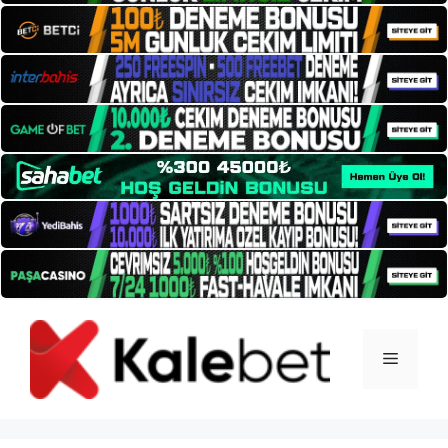
İçeriğe
atla
Menü