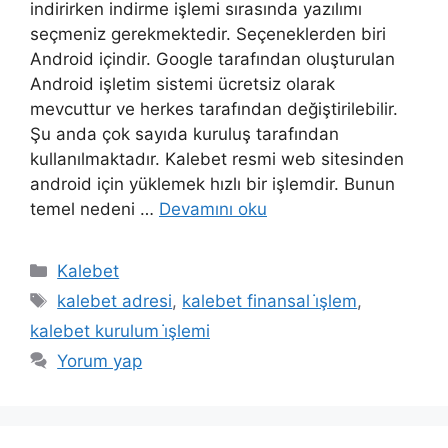
indirirken indirme işlemi sırasında yazılımı
seçmeniz gerekmektedir. Seçeneklerden biri
Android içindir. Google tarafından oluşturulan
Android işletim sistemi ücretsiz olarak
mevcuttur ve herkes tarafından değiştirilebilir.
Şu anda çok sayıda kuruluş tarafından
kullanılmaktadır. Kalebet resmi web sitesinden
android için yüklemek hızlı bir işlemdir. Bunun
temel nedeni …
Devamını oku
Kategoriler
Kalebet
Etiketler
kalebet adresi
,
kalebet finansal i̇şlem
,
kalebet kurulum i̇şlemi
Yorum yap