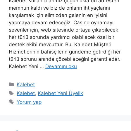
Kalebet Kullanıcılarımız çoğunlukla bu adresten
memnun kaldı ve biz de onların ihtiyaçlarını
karşılamak için elimizden gelenin en iyisini
yapmaya devam edeceğiz. Casino oynamayı
sevenler için, web sitesinde ortaya çıkabilecek
her türlü sorunda yardımcı olabilecek özel bir
destek ekibi mevcuttur. Bu, Kalebet Müşteri
Hizmetlerinin bahisçilerin gündeme getirdiği her
türlü sorunu anında çözebileceğini garanti eder.
Kalebet Yeni …
Devamını oku
Kategoriler
Kalebet
Etiketler
Kalebet
,
Kalebet Yeni Üyelik
Yorum yap