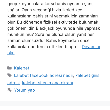
gerçek oyunculara karşı bahis oynama şansı
sağlar. Oyun seçeneği hızla ilerledikçe
kullanıcıların bahislerini yapmak için zamanları
olur. Bu dönemde fiziksel aktivitede bulunmak
çok önemlidir. Blackjack oyununda hile yapmak
mümkün mü? Soru ne olursa olsun yanıt her
zaman olumsuzdur Bahis koymadan önce
kullanıcılardan tercih ettikleri bingo …
Devamını
oku
Kategoriler
Kalebet
Etiketler
kalebet facebook adresi nedir
,
kalebet giris
adresi
,
kalebet sitenin ana ekranı
Yorum yap