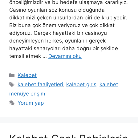
önceliğimizdir ve bu hedefe ulaşmaya kararlıyız.
Casino oyunları söz konusu olduğunda
dikkatimizi çeken unsurlardan biri de krupiyedir.
Biz buna çok önem veriyoruz ve çok dikkat
ediyoruz. Gerçek hayattaki bir casinoyu
deneyimleyen herkes, oyunların gerçek
hayattaki senaryoları daha doğru bir şekilde
temsil etmek …
Devamını oku
Kategoriler
Kalebet
Etiketler
kalebet faaliyetleri
,
kalebet giris
,
kalebet
menüye erişim
Yorum yap