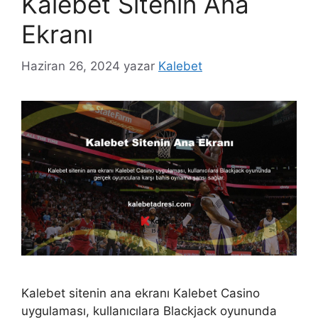
Kalebet Sitenin Ana
Ekranı
Haziran 26, 2024
yazar
Kalebet
Kalebet sitenin ana ekranı Kalebet Casino
uygulaması, kullanıcılara Blackjack oyununda