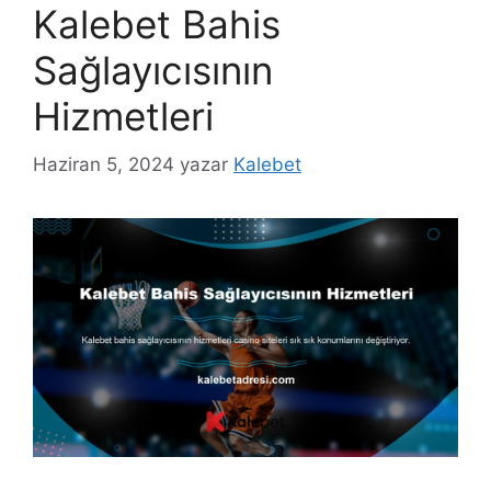
Kalebet Bahis
Sağlayıcısının
Hizmetleri
Haziran 5, 2024
yazar
Kalebet