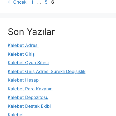
Sayfa
Sayfa
Sayfa
←
Önceki
1
…
5
6
Son Yazılar
Kalebet Adresi
Kalebet Giriş
Kalebet Oyun Sitesi
Kalebet Giriş Adresi Sürekli Değişiklik
Kalebet Hesap
Kalebet Para Kazanın
Kalebet Depozitosu
Kalebet Destek Ekibi
Kalebet