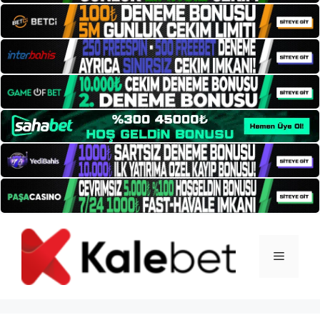
İçeriğe
atla
Menü