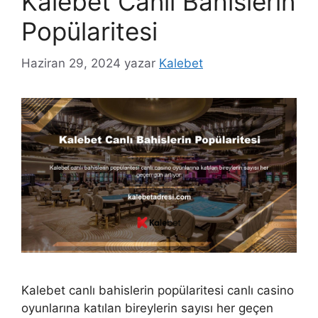
Kalebet Canlı Bahislerin
Popülaritesi
Haziran 29, 2024
yazar
Kalebet
Kalebet canlı bahislerin popülaritesi canlı casino
oyunlarına katılan bireylerin sayısı her geçen