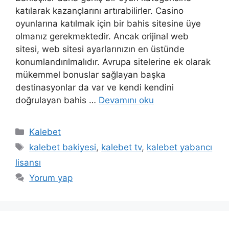
katılarak kazançlarını artırabilirler. Casino
oyunlarına katılmak için bir bahis sitesine üye
olmanız gerekmektedir. Ancak orijinal web
sitesi, web sitesi ayarlarınızın en üstünde
konumlandırılmalıdır. Avrupa sitelerine ek olarak
mükemmel bonuslar sağlayan başka
destinasyonlar da var ve kendi kendini
doğrulayan bahis …
Devamını oku
Kategoriler
Kalebet
Etiketler
kalebet bakiyesi
,
kalebet tv
,
kalebet yabancı
lisansı
Yorum yap