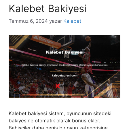
Kalebet Bakiyesi
Temmuz 6, 2024
yazar
Kalebet
Kalebet bakiyesi sistem, oyuncunun sitedeki
bakiyesine otomatik olarak bonus ekler.
Bahisçiler daha geniş bir oyun kategorisine