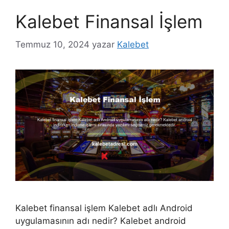
Kalebet Finansal İşlem
Temmuz 10, 2024
yazar
Kalebet
Kalebet finansal işlem Kalebet adlı Android
uygulamasının adı nedir? Kalebet android