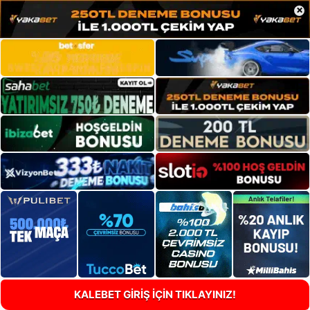
×
KALEBET GİRİŞ İÇİN TIKLAYINIZ!