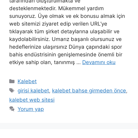
tarafından oluşturulmakta ve
desteklenmektedir. Mükemmel yardım
sunuyoruz. Üye olmak ve ek bonusu almak için
web sitemizi ziyaret edip verilen URL’ye
tıklayarak tüm şirket detaylarına ulaşabilir ve
kaydolabilirsiniz. Umarız başarılı olursunuz ve
hedeflerinize ulaşırsınız Dünya çapındaki spor
bahis endüstrisinin genişlemesinde önemli bir
etkiye sahip olan, tanınmış …
Devamını oku
Kategoriler
Kalebet
Etiketler
girisi kalebet
,
kalebet bahse girmeden önce
,
kalebet web sitesi
Yorum yap